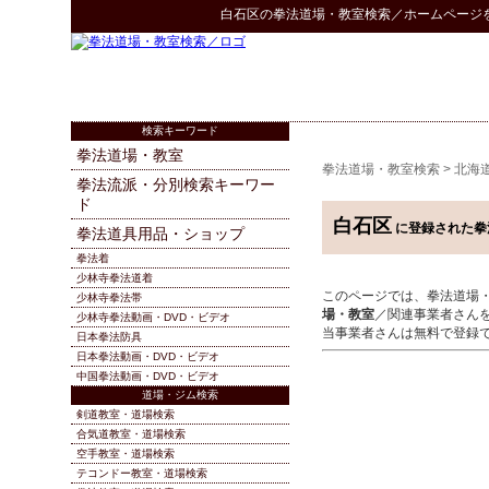
白石区
の
拳法道場・教室検索
／ホームページ
検索キーワード
拳法道場・教室
拳法道場・教室検索
>
北海
拳法流派・分別検索キーワー
ド
白石区
に登録された拳
拳法道具用品・ショップ
拳法着
少林寺拳法道着
このページでは、拳法道場
少林寺拳法帯
場・教室
／関連事業者さん
少林寺拳法動画・DVD・ビデオ
当事業者さんは無料で登録
日本拳法防具
日本拳法動画・DVD・ビデオ
中国拳法動画・DVD・ビデオ
道場・ジム検索
剣道教室・道場検索
合気道教室・道場検索
空手教室・道場検索
テコンドー教室・道場検索