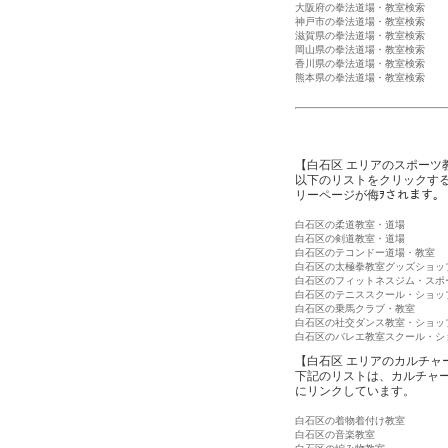
大阪府の拳法道場・教室検索
神戸市の拳法道場・教室検索
滋賀県の拳法道場・教室検索
岡山県の拳法道場・教室検索
香川県の拳法道場・教室検索
熊本県の拳法道場・教室検索
【白石区 エリアのスポーツ
以下のリストをクリックす
リーページが侮ｦされます。
白石区の柔道教室・道場
白石区の剣道教室・道場
白石区のテコンドー道場・教室
白石区の太極拳教室グッズショッ
白石区のフィットネスジム・スポ
白石区のテニススクール・ショッ
白石区の乗馬クラブ・教室
白石区の社交ダンス教室・ショッ
白石区のバレエ教室スクール・シ
【白石区 エリアのカルチャ
下記のリストは、カルチャ
にリンクしています。
白石区の着物着付け教室
白石区の音楽教室