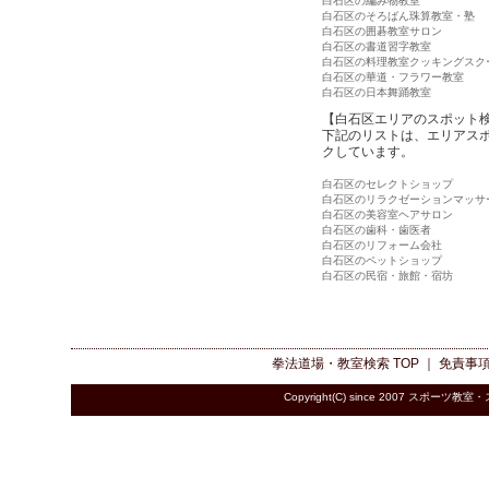
白石区の編み物教室
白石区のそろばん珠算教室・塾
白石区の囲碁教室サロン
白石区の書道習字教室
白石区の料理教室クッキングスク
白石区の華道・フラワー教室
白石区の日本舞踊教室
【白石区エリアのスポット
下記のリストは、エリアス
クしています。
白石区のセレクトショップ
白石区のリラクゼーションマッサ
白石区の美容室ヘアサロン
白石区の歯科・歯医者
白石区のリフォーム会社
白石区のペットショップ
白石区の民宿・旅館・宿坊
拳法道場・教室検索
TOP ｜
免責事
Copyright(C) since 2007
スポーツ教室・