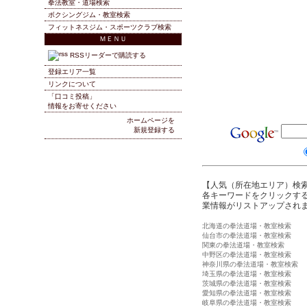
拳法教室・道場検索
ボクシングジム・教室検索
フィットネスジム・スポーツクラブ検索
ＭＥＮＵ
RSSリーダーで購読する
登録エリア一覧
リンクについて
「口コミ投稿」
情報をお寄せください
ホームページを
新規登録する
【人気（所在地エリア）検
各キーワードをクリックする
業情報がリストアップされ
北海道の拳法道場・教室検索
仙台市の拳法道場・教室検索
関東の拳法道場・教室検索
中野区の拳法道場・教室検索
神奈川県の拳法道場・教室検索
埼玉県の拳法道場・教室検索
茨城県の拳法道場・教室検索
愛知県の拳法道場・教室検索
岐阜県の拳法道場・教室検索