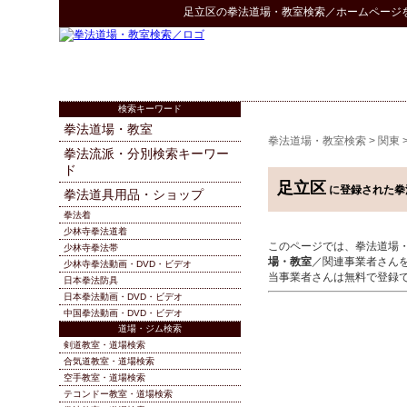
足立区
の
拳法道場・教室検索
／ホームページ
検索キーワード
拳法道場・教室
拳法道場・教室検索
>
関東
拳法流派・分別検索キーワー
ド
足立区
に登録された拳
拳法道具用品・ショップ
拳法着
少林寺拳法道着
このページでは、拳法道場
少林寺拳法帯
場・教室
／関連事業者さん
少林寺拳法動画・DVD・ビデオ
当事業者さんは無料で登録
日本拳法防具
日本拳法動画・DVD・ビデオ
中国拳法動画・DVD・ビデオ
道場・ジム検索
剣道教室・道場検索
合気道教室・道場検索
空手教室・道場検索
テコンドー教室・道場検索