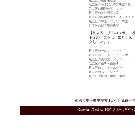
足立区の編み物教室
足立区のそろばん珠算教室・塾
足立区の囲碁教室サロン
足立区の書道習字教室
足立区の料理教室クッキングスク
足立区の華道・フラワー教室
足立区の日本舞踊教室
【足立区エリアのスポット
下記のリストは、エリアス
クしています。
足立区のセレクトショップ
足立区のリラクゼーションマッサ
足立区の美容室ヘアサロン
足立区の歯科・歯医者
足立区のリフォーム会社
足立区のペットショップ
足立区の民宿・旅館・宿坊
拳法道場・教室検索
TOP ｜
免責事
Copyright(C) since 2007
スポーツ教室・