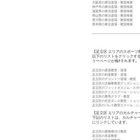
大阪府の拳法道場・教室検索
神戸市の拳法道場・教室検索
滋賀県の拳法道場・教室検索
岡山県の拳法道場・教室検索
香川県の拳法道場・教室検索
熊本県の拳法道場・教室検索
【足立区 エリアのスポーツ
以下のリストをクリックす
リーページが侮ｦされます。
足立区の柔道教室・道場
足立区の剣道教室・道場
足立区のテコンドー道場・教室
足立区の太極拳教室グッズショッ
足立区のフィットネスジム・スポ
足立区のテニススクール・ショッ
足立区の乗馬クラブ・教室
足立区の社交ダンス教室・ショッ
足立区のバレエ教室スクール・シ
【足立区 エリアのカルチャ
下記のリストは、カルチャ
にリンクしています。
足立区の着物着付け教室
足立区の音楽教室