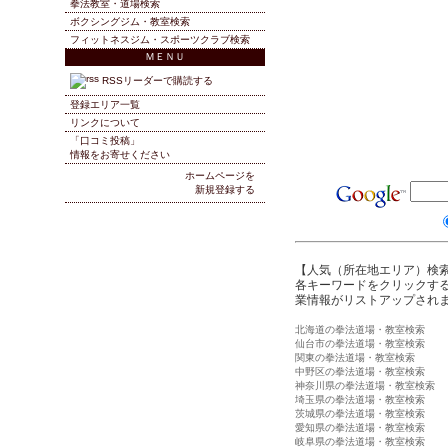
拳法教室・道場検索
ボクシングジム・教室検索
フィットネスジム・スポーツクラブ検索
ＭＥＮＵ
RSSリーダーで購読する
登録エリア一覧
リンクについて
「口コミ投稿」
情報をお寄せください
ホームページを
新規登録する
【人気（所在地エリア）検
各キーワードをクリックする
業情報がリストアップされ
北海道の拳法道場・教室検索
仙台市の拳法道場・教室検索
関東の拳法道場・教室検索
中野区の拳法道場・教室検索
神奈川県の拳法道場・教室検索
埼玉県の拳法道場・教室検索
茨城県の拳法道場・教室検索
愛知県の拳法道場・教室検索
岐阜県の拳法道場・教室検索