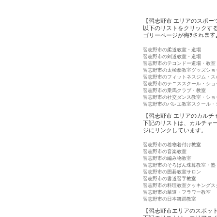
【習志野市 エリアのスポー
以下のリストをクリックす
ゴリーページが侮ｦされます
習志野市の柔道教室・道場
習志野市の剣道教室・道場
習志野市のテコンドー道場・教室
習志野市の太極拳教室グッズショ
習志野市のフィットネスジム・ス
習志野市のテニススクール・ショ
習志野市の乗馬クラブ・教室
習志野市の社交ダンス教室・ショ
習志野市のバレエ教室スクール・
【習志野市 エリアのカルチ
下記のリストは、カルチャ
ジにリンクしています。
習志野市の着物着付け教室
習志野市の音楽教室
習志野市の編み物教室
習志野市のそろばん珠算教室・塾
習志野市の囲碁教室サロン
習志野市の書道習字教室
習志野市の料理教室クッキングス
習志野市の華道・フラワー教室
習志野市の日本舞踊教室
【習志野市エリアのスポッ