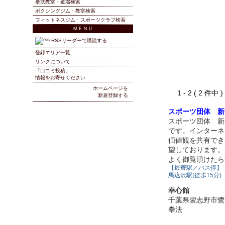
拳法教室・道場検索
ボクシングジム・教室検索
フィットネスジム・スポーツクラブ検索
ＭＥＮＵ
RSSリーダーで購読する
登録エリア一覧
リンクについて
「口コミ投稿」
情報をお寄せください
ホームページを
1 - 2 ( 2 件中
新規登録する
スポーツ団体 新
スポーツ団体 新
です。インターネ
価値観を共有でき
望しております。
よく御覧頂けたら
【最寄駅／バス停】
馬込沢駅(徒歩15分)
幸心館
千葉県習志野市鷺
拳法