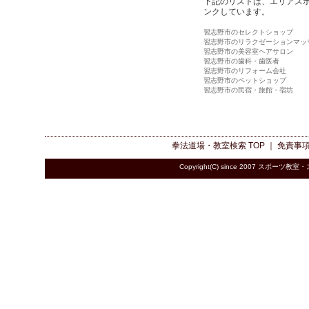
下記のリストは、エリアス
ンクしています。
習志野市のセレクトショップ
習志野市のリラクゼーションマッ
習志野市の美容室ヘアサロン
習志野市の歯科・歯医者
習志野市のリフォーム会社
習志野市のペットショップ
習志野市の民宿・旅館・宿坊
拳法道場・教室検索
TOP ｜
免責事
Copyright(C) since 2007
スポーツ教室・