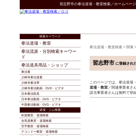
習志野市
の
拳法道場・教室検索
／ホームページ
検索キーワード
拳法道場・教室
拳法道場・教室検索
>
関東
拳法流派・分別検索キーワー
ド
習志野市
に登録され
拳法道具用品・ショップ
拳法着
少林寺拳法道着
このページでは、拳法道場
少林寺拳法帯
道場・教室
／関連事業者さ
少林寺拳法動画・DVD・ビデオ
該当事業者さんは無料で登
日本拳法防具
日本拳法動画・DVD・ビデオ
中国拳法動画・DVD・ビデオ
道場・ジム検索
剣道教室・道場検索
合気道教室・道場検索
空手教室・道場検索
テコンドー教室・道場検索