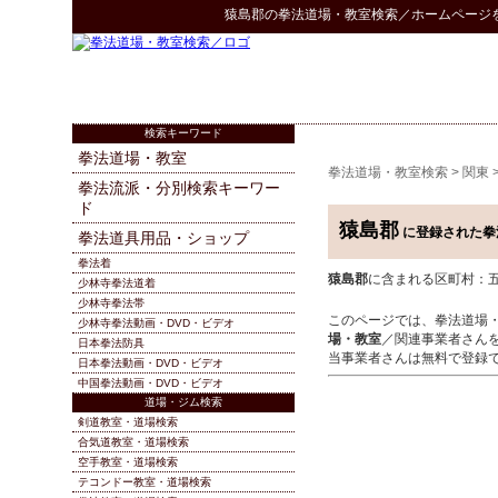
猿島郡
の
拳法道場・教室検索
／ホームページ
検索キーワード
拳法道場・教室
拳法道場・教室検索
>
関東
拳法流派・分別検索キーワー
ド
猿島郡
に登録された拳
拳法道具用品・ショップ
拳法着
猿島郡
に含まれる区町村：五霞
少林寺拳法道着
少林寺拳法帯
このページでは、拳法道場
少林寺拳法動画・DVD・ビデオ
場・教室
／関連事業者さん
日本拳法防具
当事業者さんは無料で登録
日本拳法動画・DVD・ビデオ
中国拳法動画・DVD・ビデオ
道場・ジム検索
剣道教室・道場検索
合気道教室・道場検索
空手教室・道場検索
テコンドー教室・道場検索