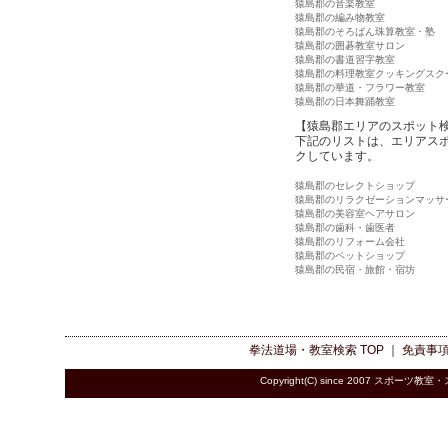
猿島郡の音楽教室
猿島郡の編み物教室
猿島郡のそろばん珠算教室・塾
猿島郡の囲碁教室サロン
猿島郡の書道習字教室
猿島郡の料理教室クッキングスク
猿島郡の華道・フラワー教室
猿島郡の日本舞踊教室
【猿島郡エリアのスポット
下記のリストは、エリアス
クしています。
猿島郡のセレクトショップ
猿島郡のリラクゼーションマッサ
猿島郡の美容室ヘアサロン
猿島郡の歯科・歯医者
猿島郡のリフォーム会社
猿島郡のペットショップ
猿島郡の民宿・旅館・宿坊
拳法道場・教室検索
TOP ｜
免責事
Copyright(C) since 2007
スポーツ教室・