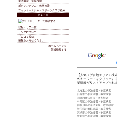
拳法教室・道場検索
ボクシングジム・教室検索
フィットネスジム・スポーツクラブ検索
ＭＥＮＵ
RSSリーダーで購読する
登録エリア一覧
リンクについて
「口コミ投稿」
情報をお寄せください
ホームページを
新規登録する
【人気（所在地エリア）検
各キーワードをクリックする
業情報がリストアップされ
北海道の拳法道場・教室検索
仙台市の拳法道場・教室検索
関東の拳法道場・教室検索
中野区の拳法道場・教室検索
神奈川県の拳法道場・教室検索
埼玉県の拳法道場・教室検索
茨城県の拳法道場・教室検索
愛知県の拳法道場・教室検索