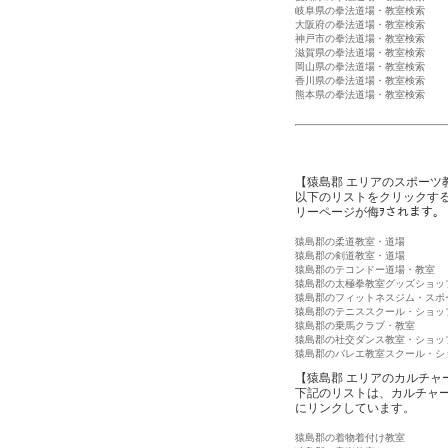
岐阜県の拳法道場・教室検索
大阪府の拳法道場・教室検索
神戸市の拳法道場・教室検索
滋賀県の拳法道場・教室検索
岡山県の拳法道場・教室検索
香川県の拳法道場・教室検索
熊本県の拳法道場・教室検索
【猿島郡 エリアのスポーツ
以下のリストをクリックす
リーページが侮ｦされます。
猿島郡の柔道教室・道場
猿島郡の剣道教室・道場
猿島郡のテコンドー道場・教室
猿島郡の太極拳教室グッズショッ
猿島郡のフィットネスジム・スポ
猿島郡のテニススクール・ショッ
猿島郡の乗馬クラブ・教室
猿島郡の社交ダンス教室・ショッ
猿島郡のバレエ教室スクール・シ
【猿島郡 エリアのカルチャ
下記のリストは、カルチャ
にリンクしています。
猿島郡の着物着付け教室