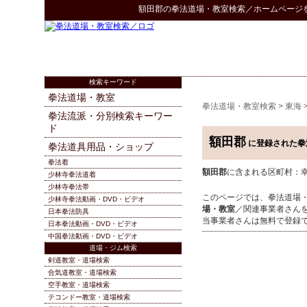
額田郡
の
拳法道場・教室検索
／ホームページ
検索キーワード
拳法道場・教室
拳法道場・教室検索
>
東海
拳法流派・分別検索キーワー
ド
額田郡
に登録された拳
拳法道具用品・ショップ
拳法着
額田郡
に含まれる区町村：
少林寺拳法道着
少林寺拳法帯
このページでは、拳法道場
少林寺拳法動画・DVD・ビデオ
場・教室
／関連事業者さん
日本拳法防具
当事業者さんは無料で登録
日本拳法動画・DVD・ビデオ
中国拳法動画・DVD・ビデオ
道場・ジム検索
剣道教室・道場検索
合気道教室・道場検索
空手教室・道場検索
テコンドー教室・道場検索