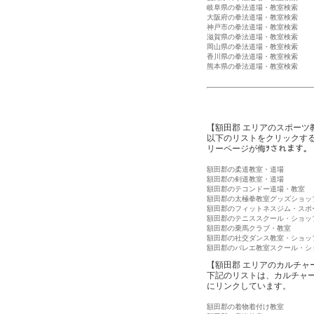
岐阜県の拳法道場・教室検索
大阪府の拳法道場・教室検索
神戸市の拳法道場・教室検索
滋賀県の拳法道場・教室検索
岡山県の拳法道場・教室検索
香川県の拳法道場・教室検索
熊本県の拳法道場・教室検索
【額田郡 エリアのスポーツ
以下のリストをクリックす
リーページが侮ｦされます。
額田郡の柔道教室・道場
額田郡の剣道教室・道場
額田郡のテコンドー道場・教室
額田郡の太極拳教室グッズショッ
額田郡のフィットネスジム・スポ
額田郡のテニススクール・ショッ
額田郡の乗馬クラブ・教室
額田郡の社交ダンス教室・ショッ
額田郡のバレエ教室スクール・シ
【額田郡 エリアのカルチャ
下記のリストは、カルチャ
にリンクしています。
額田郡の着物着付け教室