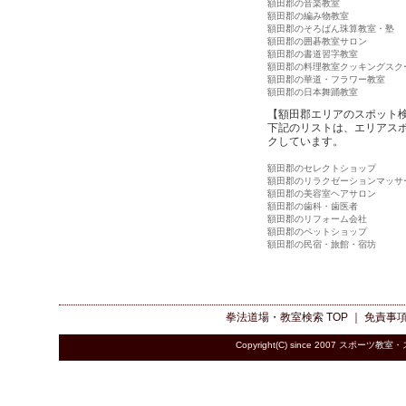
額田郡の音楽教室
額田郡の編み物教室
額田郡のそろばん珠算教室・塾
額田郡の囲碁教室サロン
額田郡の書道習字教室
額田郡の料理教室クッキングスク
額田郡の華道・フラワー教室
額田郡の日本舞踊教室
【額田郡エリアのスポット
下記のリストは、エリアス
クしています。
額田郡のセレクトショップ
額田郡のリラクゼーションマッサ
額田郡の美容室ヘアサロン
額田郡の歯科・歯医者
額田郡のリフォーム会社
額田郡のペットショップ
額田郡の民宿・旅館・宿坊
拳法道場・教室検索
TOP ｜
免責事
Copyright(C) since 2007
スポーツ教室・