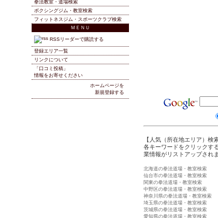
拳法教室・道場検索
ボクシングジム・教室検索
フィットネスジム・スポーツクラブ検索
ＭＥＮＵ
RSSリーダーで購読する
登録エリア一覧
リンクについて
「口コミ投稿」
情報をお寄せください
ホームページを
新規登録する
【人気（所在地エリア）検
各キーワードをクリックする
業情報がリストアップされ
北海道の拳法道場・教室検索
仙台市の拳法道場・教室検索
関東の拳法道場・教室検索
中野区の拳法道場・教室検索
神奈川県の拳法道場・教室検索
埼玉県の拳法道場・教室検索
茨城県の拳法道場・教室検索
愛知県の拳法道場・教室検索