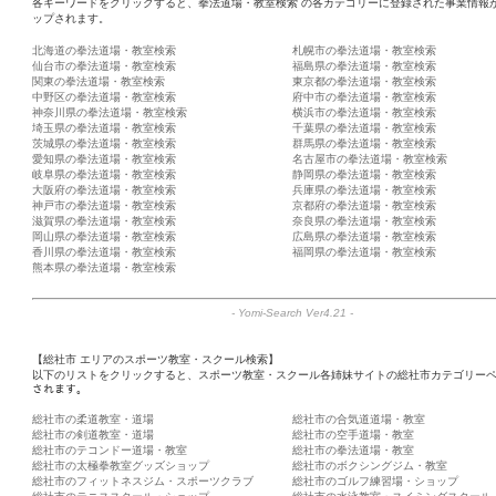
各キーワードをクリックすると、拳法道場・教室検索 の各カテゴリーに登録された事業情報
ップされます。
北海道の拳法道場・教室検索
札幌市の拳法道場・教室検索
仙台市の拳法道場・教室検索
福島県の拳法道場・教室検索
関東の拳法道場・教室検索
東京都の拳法道場・教室検索
中野区の拳法道場・教室検索
府中市の拳法道場・教室検索
神奈川県の拳法道場・教室検索
横浜市の拳法道場・教室検索
埼玉県の拳法道場・教室検索
千葉県の拳法道場・教室検索
茨城県の拳法道場・教室検索
群馬県の拳法道場・教室検索
愛知県の拳法道場・教室検索
名古屋市の拳法道場・教室検索
岐阜県の拳法道場・教室検索
静岡県の拳法道場・教室検索
大阪府の拳法道場・教室検索
兵庫県の拳法道場・教室検索
神戸市の拳法道場・教室検索
京都府の拳法道場・教室検索
滋賀県の拳法道場・教室検索
奈良県の拳法道場・教室検索
岡山県の拳法道場・教室検索
広島県の拳法道場・教室検索
香川県の拳法道場・教室検索
福岡県の拳法道場・教室検索
熊本県の拳法道場・教室検索
-
Yomi-Search Ver4.21
-
【総社市 エリアのスポーツ教室・スクール検索】
以下のリストをクリックすると、スポーツ教室・スクール各姉妹サイトの総社市カテゴリーペ
されます。
総社市の柔道教室・道場
総社市の合気道道場・教室
総社市の剣道教室・道場
総社市の空手道場・教室
総社市のテコンドー道場・教室
総社市の拳法道場・教室
総社市の太極拳教室グッズショップ
総社市のボクシングジム・教室
総社市のフィットネスジム・スポーツクラブ
総社市のゴルフ練習場・ショップ