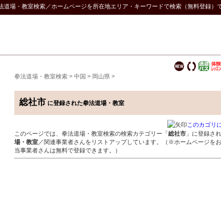
法道場・教室検索
／ホームページを所在地エリア・キーワードで検索（無料登録）
拳法道場・教室検索
>
中国
>
岡山県
>
総社市
に登録された拳法道場・教室
このカゴリ
このページでは、拳法道場・教室検索の検索カテゴリー「
総社市
」に登録さ
場・教室
／関連事業者さんをリストアップしています。（※ホームページを
当事業者さんは無料で登録できます。）