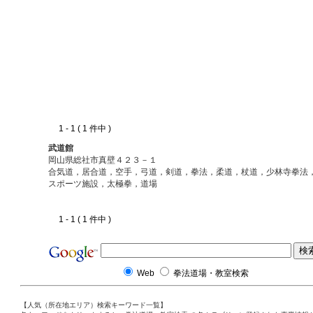
1 - 1 ( 1 件中 )
武道館
岡山県総社市真壁４２３－１
合気道，居合道，空手，弓道，剣道，拳法，柔道，杖道，少林寺拳法
スポーツ施設，太極拳，道場
1 - 1 ( 1 件中 )
Web
拳法道場・教室検索
【人気（所在地エリア）検索キーワード一覧】