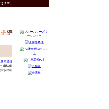
できます。
に新規登録
れた
拳法道
お持ちの該