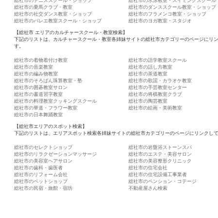
総社市のテニススクール・ショップ
総社市の水泳教室・スイミングスクール
総社市の乗馬クラブ・教室
総社市のダンススクール教室・ショップ
総社市の社交ダンス教室・ショップ
総社市のフラメンコ教室・ショップ
総社市のバレエ教室スクール・ショップ
総社市のヨガ教室・スタジオ
【総社市 エリアのカルチャースクール・教室検索】
下記のリストは、カルチャースクール・教室各姉妹サイトの総社市カテゴリーのページにリ
す。
総社市の着物着付け教室
総社市の語学教室スクール
総社市の音楽教室
総社市の話し方教室
総社市の編み物教室
総社市の茶道教室
総社市のそろばん珠算教室・塾
総社市の歌謡・カラオケ教室
総社市の囲碁教室サロン
総社市の手芸教室センター
総社市の書道習字教室
総社市の将棋教室クラブ
総社市の料理教室クッキングスクール
総社市の陶芸教室
総社市の華道・フラワー教室
総社市の絵画・美術教室
総社市の日本舞踊教室
【総社市エリアのスポット検索】
下記のリストは、エリアスポット検索各姉妹サイトの総社市カテゴリーのページにリンクし
総社市のセレクトショップ
総社市の岩盤浴ストーンスパ
総社市のリラクゼーションマッサージ
総社市のエステ・美容サロン
総社市の美容室ヘアサロン
総社市の美容整形クリニック
総社市の歯科・歯医者
総社市の住宅会社
総社市のリフォーム会社
総社市の住宅設備工事業者
総社市のペットショップ
総社市のペンション・コテージ
総社市の民宿・旅館・宿坊
不動産屋さん検索