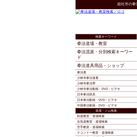
総社市
の
拳
検索キーワード
拳法道場・教室
拳法流派・分別検索キーワー
ド
拳法道具用品・ショップ
拳法着
少林寺拳法道着
少林寺拳法帯
少林寺拳法動画・DVD・ビデオ
日本拳法防具
日本拳法動画・DVD・ビデオ
中国拳法動画・DVD・ビデオ
道場・ジム検索
剣道教室・道場検索
合気道教室・道場検索
空手教室・道場検索
テコンドー教室・道場検索