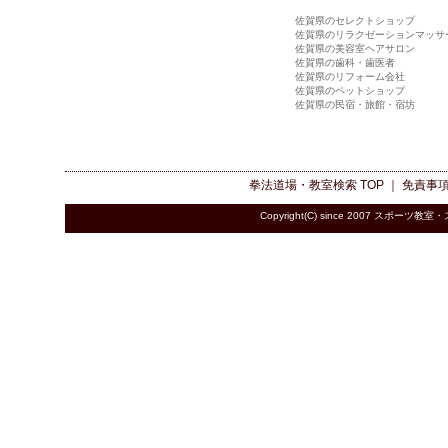
佐賀県のセレクトショップ
佐賀県のリラクゼーションマッサ
佐賀県の美容室ヘアサロン
佐賀県の歯科・歯医者
佐賀県のリフォーム会社
佐賀県のペットショップ
佐賀県の民宿・旅館・宿坊
拳法道場・教室検索
TOP ｜
免責事
Copyright(C) since 2007
スポーツ教室・