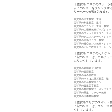
【佐賀県 エリアのスポーツ
以下のリストをクリックす
リーページが侮ｦされます。
佐賀県の柔道教室・道場
佐賀県の剣道教室・道場
佐賀県のテコンドー道場・教室
佐賀県の太極拳教室グッズショッ
佐賀県のフィットネスジム・スポ
佐賀県のテニススクール・ショッ
佐賀県の乗馬クラブ・教室
佐賀県の社交ダンス教室・ショッ
佐賀県のバレエ教室スクール・シ
【佐賀県 エリアのカルチャ
下記のリストは、カルチャ
にリンクしています。
佐賀県の着物着付け教室
佐賀県の音楽教室
佐賀県の編み物教室
佐賀県のそろばん珠算教室・塾
佐賀県の囲碁教室サロン
佐賀県の書道習字教室
佐賀県の料理教室クッキングスク
佐賀県の華道・フラワー教室
佐賀県の日本舞踊教室
【佐賀県エリアのスポット
下記のリストは、エリアス
クしています。