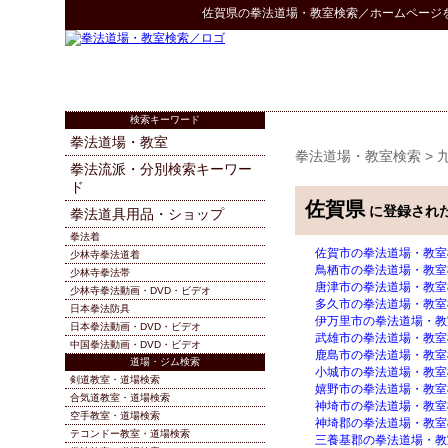
佐賀県
の
拳法道場・教室検索
／ホームページ
検索キーワード
拳法道場・教室
拳法道場・教室検索
>
拳法流派・分別検索キーワー
ド
佐賀県
に登録され
拳法道具用品・ショップ
拳法着
佐賀市の拳法道場・教室
少林寺拳法道着
鳥栖市の拳法道場・教室
少林寺拳法帯
唐津市の拳法道場・教室
少林寺拳法動画・DVD・ビデオ
多久市の拳法道場・教室
日本拳法防具
伊万里市の拳法道場・教
日本拳法動画・DVD・ビデオ
武雄市の拳法道場・教室
中国拳法動画・DVD・ビデオ
鹿島市の拳法道場・教室
道場・ジム検索
小城市の拳法道場・教室
剣道教室・道場検索
嬉野市の拳法道場・教室
合気道教室・道場検索
神埼市の拳法道場・教室
空手教室・道場検索
神埼郡の拳法道場・教室
テコンドー教室・道場検索
三養基郡の拳法道場・教