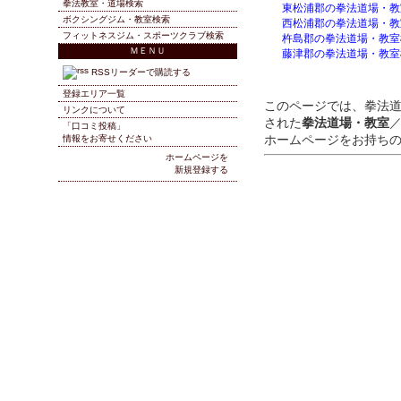
拳法教室・道場検索
東松浦郡の拳法道場・教
ボクシングジム・教室検索
西松浦郡の拳法道場・教
フィットネスジム・スポーツクラブ検索
杵島郡の拳法道場・教室
ＭＥＮＵ
藤津郡の拳法道場・教室
RSSリーダーで購読する
登録エリア一覧
このページでは、拳法
リンクについて
された
拳法道場・教室
「口コミ投稿」
ホームページをお持ち
情報をお寄せください
ホームページを
新規登録する